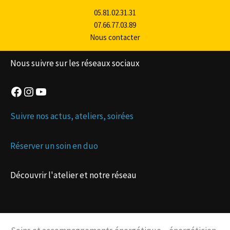
o
n
05.81.02.31.31
e
07.66.77.03.89
Nous contacter
Nous suivre sur les réseaux sociaux
Facebook
Instagram
YouTube
Suivre nos actus, ateliers, soirées
Réserver un soin en duo
Découvrir l'atelier et notre réseau